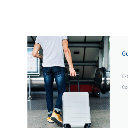
Gu
E-
Co