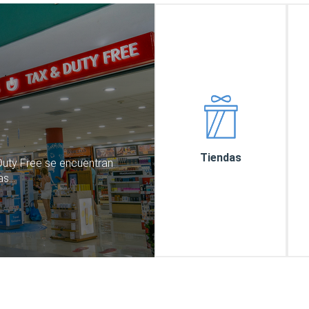
Tiendas
Duty Free se encuentran
las…